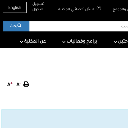
تسجيل
English
والموقع
اسأل أخصائيي المكتبة
الدخول
بحث
About QNL
Programs & Events
For Research
احثين
برامج وفعاليات
عن المكتبة
+
-
A
A