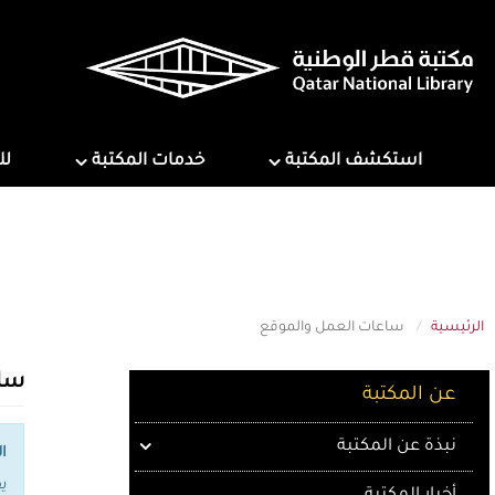
تجاوز
إلى
المحتوى
الرئيسي
ns
Services
Explore Library
استكشف المكتبة
خدمات المكتبة
لل
الرئيسية
ساعات العمل والموقع
About QNL
ساع
عن المكتبة
نبذة عن المكتبة
ا
ي