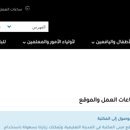
Top Menu
ساعات العمل 
ers
For Parents & Educators
For Children And Tee
أطفال واليافعين
لأولياء الأمور والمعلمين
للب
ات العمل والموقع
لوصول إلى المكتبة
قع مبنى المكتبة في المدينة التعليمية، ويُمكنك زيارتنا بسهولة باستخدام: