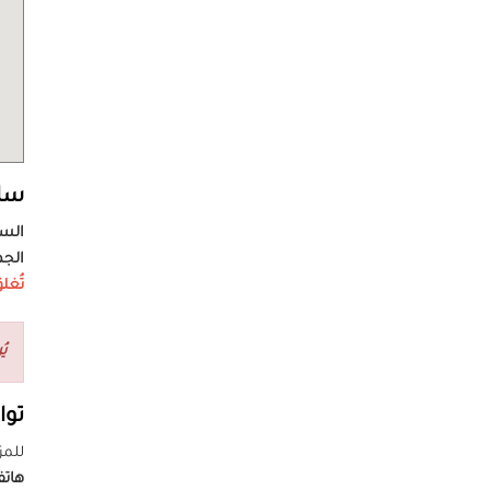
سا
الس
الج
تُغلق مكتب
يُ
توا
للمز
هات