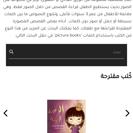
كُتب قصصية مصنوعة من الورق العادي أو المقوى، تُركِّز في محتواها على
الصور بحيث يستطيع الطفل قراءة القصص من خلال الصور فقط. وهي
ملائمة للأطفال من عمر 3 سنوات فأعلى، وتتنوع النصوص ما بين كلمات
بسيطة أو جمل أو صور دون كلمات. أدناه بعض القصص المصورة
المقترحة لقراءتها مع طفلك، كما يمكنك البحث عن المزيد من هذا النوع
من الكتب باستخدام كلمات "picture books" في حقل البحث التالي:
بحث
كُتب مقترحة