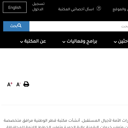
تسجيل
English
والموقع
اسأل أخصائيي المكتبة
الدخول
بحث
About QNL
Programs & Events
For Research
احثين
برامج وفعاليات
عن المكتبة
+
-
A
A
تراث الأمة لأجيال المستقبل، أنشأت مكتبة قطر الوطنية مرافق متخصصة
 وتوفير خدمات الرقمنة عالية الجودة وتوفير الخطط اللازمة للمحافظة