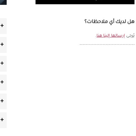
هل لديك أي ملاحظات؟
يُرجى
إرسالها إلينا هنا
.