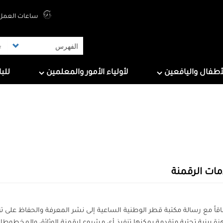
Top Menu
ساعات العمل 
ers
For Parents & Educators
For Children And Tee
أطفال واليافعين
لأولياء الأمور والمعلمين
للب
ات الرقمنة
قاً مع رسالة مكتبة قطر الوطنية الساعية إلى نشر المعرفة والحفاظ على 
ة ببنية تحتية متقدمة يمكنها تنفيذ أي مشروع لرقمنة الوثائق والمخطوطات