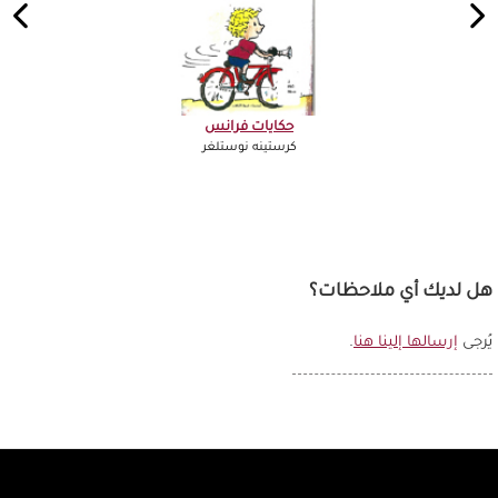
حكايات فرانس
كرستينه نوستلغر
هل لديك أي ملاحظات؟
يُرجى
إرسالها إلينا هنا
.