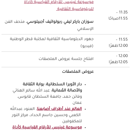
موسوعة غينيس للأرقام القياسية كأداة
للدبلوماسية الثقافية
11:35 –
11:55صباحًا
سوزان باركر ليفي
و
بولواتيف أجبيلوسي
، متحف الفن
الإسلامي
جهود الدبلوماسية الثقافية لمكتبة قطر الوطنية
11:55 –
12:00ظهرًا
(فيديو)
12:00 -
افتتاح جلسة عروض الملصقات
12:05ظهرًا
عروض الملصقات
دار الأوبرا السلطانية: بوابة الثقافة
والأصالة العُمانية
، عبد الله سالم الهنائي
وفاتن حمد، جامعة السلطان قابوس،
عمان
العالم عند أطراف أصابعنا
، العنود عبدالله
الكعبي وحسين جاسم الحداد، مركز النور
للمكفوفين
موسوعة غينيس للأرقام القياسية كأداة