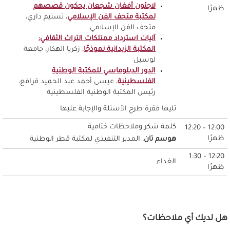
لاجئون أفغان شجعان يحكون قصصهم
ظهرًا
لمكتبة متحف الفن الإسلامي
، تسنيم داري،
متحف الفن الإسلامي
آليات استرداد ممتلكات التراث الثقافي:
المكتبة الزيدانية نموذجًا
، زكريا الهكار، جامعة
لوسيل
الدور الدبلوماسي للمكتبة الوطنية
الفلسطينية
، عيسى أحمد عبد الحميد قراقع،
رئيس المكتبة الوطنية الفلسطينية
تليها فقرة طرح الأسئلة والإجابة عليها
كلمة شكر وملاحظات ختامية
12:00 – 12:20
ظهرًا
هوسم تان
، المدير التنفيذي لمكتبة قطر الوطنية
12:20 – 1:30
الغداء
ظهرًا
هل لديك أي ملاحظات؟