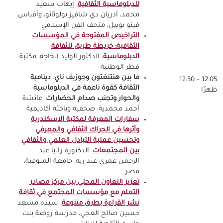
للدبلوماسية الثقافية
، إيهاب سعيد
محمد، أدريان دي شافيز بولوتانو، وأفناس
فيتو بوييل، متحف الفن الإسلامي
التراخيص المفتوحة في المؤسسات
الثقافية: خريطة طريق للثقافة
الدبلوماسية
، الدكتور الوليد الخاجة، مكتبة
قطر الوطنية
ما بين هنتنغتون وجوزيف ناي: دينامية
12:05 – 12:30
الثقافة كقوة ناعمة في الدبلوماسية
ظهرًا
والحوار وتجنب صدام الحضارات
، عائشة
أحمد محمدية، صحفية وباحثة أكاديمية
سفارات المعرفة لمكتبة الاسكندرية
وأثرها في الحراك الثقافي والمعرفي
وتحسين عملية التبادل العلمي والثقافي
بين المجتمعات
، الدكتورة رانيا عبد
الرحمن عمري عبد ربه، جامعة المنوفية،
مصر
تعزيز التعاون المحلي بين مركز مصادر
التعلم مع مؤسسات المجتمع في ثقافة
نشر القراءة بطرق متنوعة
،
سيده مسعد
حسين صالح العجي، مدرسة روضة بنت