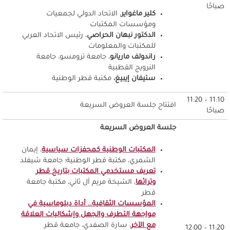
صباحًا
كلير ماغواير
، الاتحاد الدولي لجمعيات
ومؤسسات المكتبات
الدكتور نبهان الحراصي
، رئيس الاتحاد العربي
للمكتبات والمعلومات
راندولف ماريانو
، جامعة ترومسو، جامعة
النرويج القطبية
ستيفان إيبيغ،
مكتبة قطر الوطنية
11:10 – 11:20
افتتاح جلسة العروض السريعة
صباحًا
جلسة العروض السريعة
المكتبات الوطنية كمحفزات سياسية
، إيمان
الشمري، مكتبة قطر الوطنية؛ جامعة شيفلد
تعريف مستخدمي المكتبات بتاريخ قطر
وتراثها
، الشيخة مريم آل ثاني، مكتبة جامعة
قطر
المؤسسات الثقافية.. أداة دبلوماسية في
مواجهة التطرف والجهل وإشكاليات العلاقة
مع الآخر
، سارة الصفدي، جامعة قطر
11:20 – 12:00