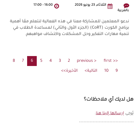
الثلاثاء, 23 يونيو 2026
16:00
-
17:00
بالعربية
ندعو المعلمين للمشاركة معنا في هذه الفعالية لنتعلم معًا أهمية
برنامج الكورت (CoRT) (الجزء الأول والثاني) لمساعدة الطلاب في
تنمية مهارات التفكير وحل المشكلات واكتشاف مواهبهم.
Pagination
<< first
الصفحة
< previous
الصفحة
2
3
الصفحة
4
الصفحة
5
الصفحة
6
الصفحة
7
Current
8
الصفحة
الصفحة
الأولى
السابقة
page
9
10
الصفحة
الصفحة
التالية>
الصفحة
الصفحة
الأخيرة>>
التالية
الأخيرة
هل لديك أي ملاحظات؟
يُرجى
إرسالها إلينا هنا
.