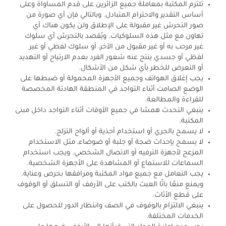
تلتزم المكتبة بمعاملة جميع الزائرين على قدم المساواة وعلى
أساس
التقدير والاحترام المتبادل
. وبالتالي فإن أي صورة من
صور التحرش غير مقبولة على الإطلاق ولن يكون هناك أي
تهاون مع مثل هذه السلوكيات.
ويُقصد بالتحرش أي سلوك
غير مرحب به أو غير مقبول من الآخر، أو سلوك لفظي أو غير
لفظي أو جسدي ينتج عنه شعور الفرد بعدم الارتياح أو التهديد
أو التعرض للخطر بأي شكل من الأشكال.
يجب إغلاق الهواتف وجميع الأجهزة المحمولة أو ضبطها على
الوضع الصامت أثناء التواجد في المنطقة الهادئة المخصصة
للقراءة والمطالعة.
ينبغي التحدث همسًا
في جميع الأوقات أثناء التواجد داخل مبنى
المكتبة.
لا يسمح بالجري أو استخدام أحذية أو ألواح التزلج.
لا يسمح بإحداث ضجة أو جلبة أو ضوضاء، مثل الاستخدام
المزعج لأجهزة الترفيه أو الاتصال الشخصي. ويجب استخدام
السماعات للاستماع أو المشاهدة على الأجهزة الشخصية.
يجب التعامل مع جميع مواد المكتبة ومرافقها بحرص وعناية.
ويمنع منعًا باتًا العبث بالكتب على الأرفف أو التسلق أو الوقوف
على قطع الأثاث.
ينبغي الالتزام بالوقوف في الصف وانتظار الدور
للحصول على
الخدمات المختلفة.