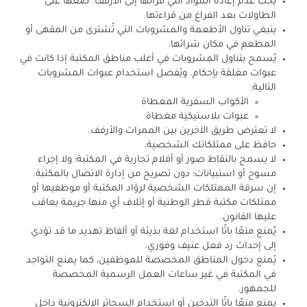
يجب عدم إعادة المواد التي قرأتها إلى الأرفف. ضعها على
الطاولات بعد الفراغ من قراءتها.
ينبغي
تناول الأطعمة والمشروبات التي تُشترى من المقهى أو
المطعم في مكان شرائها.
يُسمح بتناول المشروبات في أغلب مناطق المكتبة إذا كانت في
عبوات مغلقة بإحكام. ويُفضل استخدام عبوات المشروبات
التالية:
الأكواب السفرية المغطاة
عبوات بلاستيكية مغطاة
لا تعترض طريق الآخرين بين الممرات والأرفف.
حافظ على ممتلكاتك الشخصية.
لا يسمح بالتقاط صور أو أفلام تجارية في المكتبة؛ ولا إجراء
مسوح أو استبيانات؛ دون تصريح من إدارة الاتصال بالمكتبة.
إن سرقة الممتلكات الشخصية لروّاد المكتبة أو موظفيها أو
ممتلكات مكتبة قطر الوطنية أو إتلاف أي منها جريمة يعاقب
عليها القانون.
يُمنع منعًا باتًا استخدام لغة بذيئة أو ألفاظ تهديد ما قد تؤدي
إلى إحداث رد فعل عنيف وفوري.
يُمنع دخول المناطق المخصصة للموظفين، كما يمنع التواجد
في المكتبة في غير ساعات العمل الرسمية المخصصة
للجمهور.
يمنع منعًا باتًا التدخين أو استخدام السجائر الإلكترونية داخل