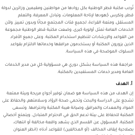
تُرحب مكتبة قطر الوطنية بكل روادها من مواطنين و
م
قيمين وزائرين لدولة
قطر، وتكرس جُهودها لإتاحة المعلومات، وتبادل المعرفة، والتعلم
المستقل، ومتعة القراءة، لجميع فئات المجتمع مجانًا وبدون تمييز. ولأن
الخدمات العامة تمثل أولوية كبرى، وضعت مكتبة قطر الوطنية مجموعة
من القواعد والإرشادات لتنظيم استخدام المكتبة. وعلى جميع الأفراد
الذين يزورون المكتبة أو يستخدمون مرافقها وخدماتها الالتزام بقواعد
السلوك الموضحة في هذه السياسة.
مراجعة هذه السياسة بشكل دوري
هي مسؤولية كلٍ من مدير الخدمات
العامة ومدير خدمات المستفيدين بالمكتبة.
أ. الهدف
إن الهدف من هذه السياسة هو ضمان توفير أجواءٍ مريحة وبيئة ممتعة
تشجع على الدراسة والبحث وتحمي صحة الروّاد وسلامتهم، والحفاظ على
المواد والمعدات والمرافق، وصيانة هيبة المكتبة واحترامها. وتسعى
المكتبة للحفاظ على بيئة تدعم الحق في الاحترام المتبادل. ويتمتع أخصائي
المكتبة، المسؤول عن القسم الذي يشهد واقعة مخالفة أو انتهاك،
بصلاحية إيقاف المخالف (أو المخالفين) للقواعد أدناه (انظر العنوان