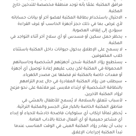
مرافق المكتبة؛ علمًا بأنه توجد منطقة مخصصة للتدخين خارج
المكتبة.
الاحتيال باستخدام بطاقة المكتبة لعضو آخر أو بيانات حساباته
لأي غرض، بما في ذلك حجز أجهزة الحاسب أو غرف القراءة
سيؤدي إلى إيقاف
العضوية.
يحظر حمل سكين أو مسدس أو أي سلاح آخر أثناء التواجد في
المكتبة.
لا يسمح على الإطلاق بدخول حيوانات داخل المكتبة باستثناء
كلاب المكفوفين.
يستطيع روّاد المكتبة شحن أجهزتهم الشخصية وحاسباتهم
المحمولة في المكتبة لكن يجب عليهم إعادة توصيل أي أجهزة
أو معدات خاصة بالمكتبة تم فصلها عن مصدر الكهرباء.
سيطلب من روّاد المكتبة المغادرة في حال عدم التزامهم
بالنظافة الشخصية أو ارتداء ملابس غير ملائمة على نحو مزعج
لروّاد المكتبة الآخرين.
لأسباب تتعلق بالسلامة، لا يُسمح للأطفال بالمشي في
مناطق المكتبة الخاصة بالكبار مثل الجسر والمكتبة التراثية.
يُحظر تمامًا ارتكاب أي سلوكيات فاضحة خادشة للحياء أو إبداء
أي مشاعر حميمية أو أي أفعال مخلة بالآداب العامة.
يجب أن يغادر روّاد المكتبة المبنى في الوقت المناسب عندما
تبدأ المكتبة إجراءات الإغلاق.