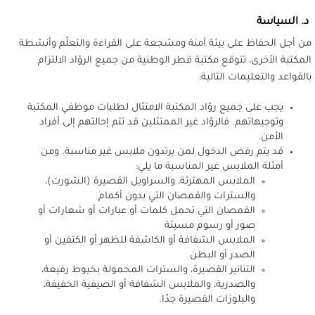
د
. السياسة
من أجل الحفاظ على بيئة آمنة ومشجعة على القراءة والتعلّم وأنشطة
المكتبة الأخرى، تتوقع مكتبة قطر الوطنية من جميع الروّاد الالتزام
بالقواعد والتعليمات التالية:
يجب على جميع روّاد المكتبة الامتثال لطلبات موظفي المكتبة
وتوجيهاتهم. فالروّاد غير الممتثلين قد تتم إحالتهم إلى أفراد
الأمن.
قد يتم رفض الدخول لمن يرتدون ملابس غير مناسبة. ومن
أمثلة الملابس غير المناسبة ما يلي:
الملابس المهترئة، والسراويل القصيرة (الشورت)،
والسترات والقمصان التي بدون أكمام
القمصان التي تحمل كلمات أو عبارات أو شعارات أو
صور أو رسوم مسيئة
الملابس الشفافة أو الكاشفة للظهر أو الكتفين أو
الصدر أو البطن
التنانير القصيرة، والسترات المحمولة بخيوط رفيعة،
والصدرية، والملابس الشفافة أو الصيفية الخفيفة،
والبلوزات القصيرة جدًا.