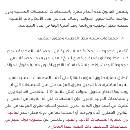
يتضمن القانون عدة أحكام تصرح باستخدامات المصنفات المحمية بدون
موافقة مالك حقوق المؤلف. وهناك عدد من هذه الأحكام بالغ الأهمية
لمكتبة قطر الوطنية وروادها، وقد أشرنا إليها في هذه السياسة.
1.4 مجموعات مكتبة قطر الوطنية وحقوق المؤلف
تتضمن مجموعات المكتبة كميات كبيرة من المصنفات المحمية سواء
كانت مطبوعة أو رقمية، ويخضع نسخ العديد من هذه المصنفات في
مجموعاتنا ومشاركتها واستخداماتها الأخرى لقانون حماية حقوق المؤلف.
تنطبق حماية حقوق المؤلف تلقائيًا على أغلب المصنفات الأصلية عقب
إنتاجها مباشرة، كما تنطبق حقوق المؤلف حتى على المصنفات التي لا
يوجد بها إخطار بحقوق المؤلف (مثل علامة "©"). بمقتضى اتفاقية بيرن
والمعاهدات الدولية الأخرى، فإن المصنفات التي تم إنتاجها في الأصل أو
نُشرت في أغلب دول العالم الأخرى تخضع لحماية حقوق المؤلف في ظل
القانون القطري أثناء وجودها أو استخدامها في دولة قطر (نظر
اتفاقية
برن لحماية المصنفات الأدبية والفنية
وملخص عن
عضوية دولة قطر في
المعاهدات المختلفة ذات الصلة بهذا المجال
).