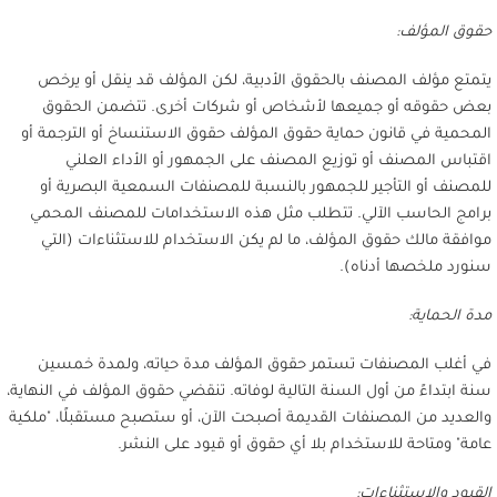
حقوق المؤلف:
يتمتع مؤلف المصنف بالحقوق الأدبية، لكن المؤلف قد ينقل أو يرخص
بعض حقوقه أو جميعها لأشخاص أو شركات أخرى. تتضمن الحقوق
المحمية في قانون حماية حقوق المؤلف حقوق الاستنساخ أو الترجمة أو
اقتباس المصنف أو توزيع المصنف على الجمهور أو الأداء العلني
للمصنف أو التأجير للجمهور بالنسبة للمصنفات السمعية البصرية أو
برامج الحاسب الآلي. تتطلب مثل هذه الاستخدامات للمصنف المحمي
موافقة مالك حقوق المؤلف، ما لم يكن الاستخدام للاستثناءات (التي
سنورد ملخصها أدناه).
مدة الحماية:
في أغلب المصنفات تستمر حقوق المؤلف مدة حياته، ولمدة خمسين
سنة ابتداءً من أول السنة التالية لوفاته. تنقضي حقوق المؤلف في النهاية،
والعديد من المصنفات القديمة أصبحت الآن، أو ستصبح مستقبلًا، "ملكية
عامة" ومتاحة للاستخدام بلا أي حقوق أو قيود على النشر.
القيود والاستثناءات: