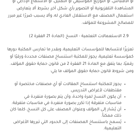
أو الاقتباس، أو التوزيع الموسيقي أو التمثيل، أو الاستماع الإذاعي أو
المشاهدة التلفزيونية أو التصوير بأي شكل آخر، بشرط ألا يتعارض
استعمال المصنف مع الاستغلال العادي له، وألا يسبب ضررًا غير مبرر
للمصالح المشروعة للمؤلف.
2.9 الاستعمالات التعلمية - النسخ (المادة 21 الفقرة 2)
تعزيزًا لانتسابها للمؤسسات التعليمية، وبقدر ما تمارس المكتبة دورها
كمؤسسة تعليمية، يجوز للمكتبة استنساخ مصنفات محددة ورقيًا أو
رقميًا، بما يتفق مع المادة 21 الفقرة 2 من قانون حماية حقوق المؤلف.
ومن شروط قانون حماية حقوق المؤلف ما يلي:
يجوز للمكتبة استنساخ المقالات أو أي مصنفات مختصرة أو
مقتطفات لأغراض التدريس.
أن يكون النسخ لمرة واحدة، وأن يتم بصورة منفردة في
مناسبات متفرقة إذا تكرر بصورة منفردة في مناسبات متفرقة.
أن يُشار إلى المؤلف وعنوان المصنف على كل النسخ، كلما كان
ذلك ممكناً.
يُسمح باستنساخ المصنفات إلى الحدود التي تبررها الأغراض
التعليمية.