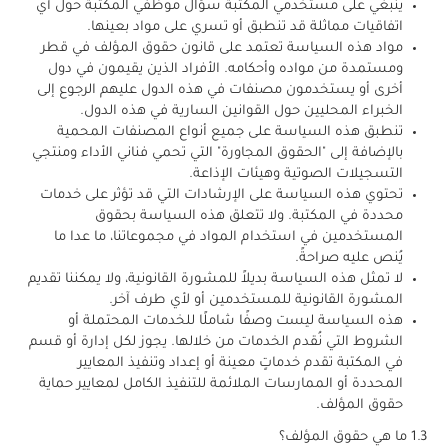
ينبغي على مستخدمي المكتبة سؤال موظفي المكتبة حول أي
اتفاقيات مماثلة قد تنطبق أو تسري على مواد بعينها.
مواد هذه السياسة تعتمد على قانون حقوق المؤلف في قطر
ومستمدة من مواده وأحكامه. الأفراد الذين يقيمون في دول
أخرى أو يستخدمون مصنفات في هذه الدول عليهم الرجوع إلى
الخبراء المحليين حول القوانين السارية في هذه الدول.
تنطبق هذه السياسة على جميع أنواع المصنفات المحمية
بالإضافة إلى "الحقوق المجاورة" التي تحمي فناني الأداء ومنتجي
التسجيلات الصوتية وهيئات الإذاعة.
تحتوي هذه السياسة على الإرشادات التي قد تؤثر على خدمات
محددة في المكتبة. ولا تتعلق هذه السياسة بحقوق
المستخدمين في استخدام المواد في مجموعاتنا، ما عدا ما
يُنص عليه صراحةً.
لا تمثل هذه السياسة بديلاً للمشورة القانونية، ولا يمكننا تقديم
المشورة القانونية للمستخدمين أو لأي طرف آخر.
هذه السياسة ليست وصفًا شاملًا للخدمات المحتملة أو
الشروط التي نُقدم الخدمات من خلالها. يجوز لكل إدارة أو قسم
في المكتبة تقدم خدماتٍ معينة أو إعداد وتنفيذ المعايير
المحددة أو الممارسات الملائمة للتنفيذ الكامل لمعايير حماية
حقوق المؤلف.
1.3 ما هي حقوق المؤلف؟