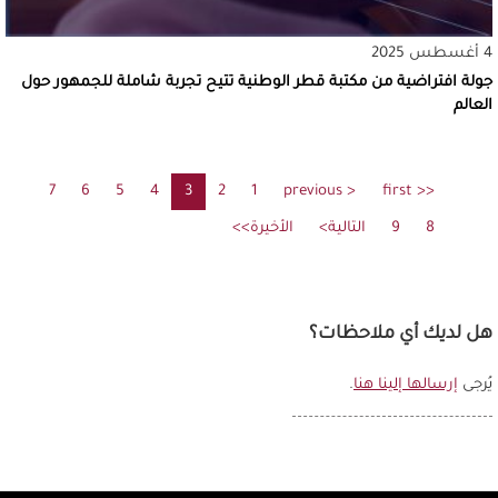
4 أغسطس 2025
جولة افتراضية من مكتبة قطر الوطنية تتيح تجربة شاملة للجمهور حول
العالم
Pagination
<< first
الصفحة
< previous
الصفحة
1
2
الصفحة
3
الصفحة
4
Current
5
الصفحة
6
الصفحة
7
الصفحة
الصفحة
الأولى
السابقة
page
8
9
الصفحة
الصفحة
التالية>
الصفحة
الصفحة
الأخيرة>>
التالية
الأخيرة
هل لديك أي ملاحظات؟
يُرجى
إرسالها إلينا هنا
.