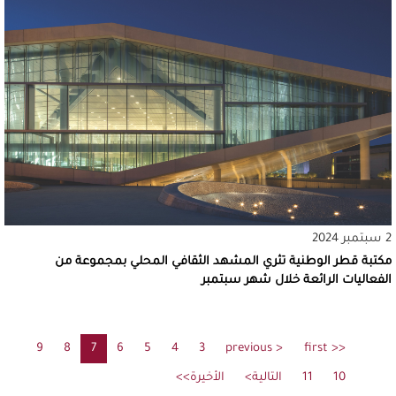
2 سبتمبر 2024
مكتبة قطر الوطنية تثري المشهد الثقافي المحلي بمجموعة من
الفعاليات الرائعة خلال شهر سبتمبر
Pagination
<< first
الصفحة
< previous
الصفحة
3
4
الصفحة
5
الصفحة
6
الصفحة
7
الصفحة
8
Current
9
الصفحة
الصفحة
الأولى
السابقة
page
10
الصفحة
11
الصفحة
التالية>
الصفحة
الصفحة
الأخيرة>>