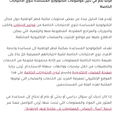
مرحباً بكم في دليل موضوعات التكنولوجيا المساعدة لذوي الاحتياجات
الخاصة!
يُقدم هذا الدليل نبذة عن بعض محتويات مكتبة قطر الوطنية حول مجال
التكنولوجيا المساعدة لذوي الاحتياجات الخاصة من
قواعد البييانات
والكتب
والدوريات والمراجع المقترحة، المطبوعة منها والرقمية، التي يمكن
الاطلاع عليها عبر مواقع الإنترنت والمنصات الإلكترونية المختلفة.
تهدف التكنولوجيا المساعدة بمكتبة قطر الوطنية إلى مساعدة وخدمة
الأفراد ذوي الاحتياجات الخاصة لتلبية احتياجاتهم المعرفية كلٌ بناءً على
طبيعة حاجته الخاصة للمعلومات عبر إتاحة مجموعة متنوعة من الخدمات
والتطبيقات من خلال برمجيات وواجهات سهلة الاستخدام. يُرجى زيارة
صفحة المصادر الإلكترونية
وقسم
لذوي الاحتياجات الخاصة
على هذا
الموقع الإلكتروني لمعرفة المزيد عن الخدمات والمصادر التي توفرها
المكتبة لهذه الفئة من المستخدمين.
إذا كان لديك أي سؤال دراسي أو بحثي أو عام أو تحتاج إلى مساعدة في
العثور على المواد والمعلومات التي تبحث عنها، يُرجى التواصل معنا عبر
خدمة "اسأل أخصائيي المعلومات في مكتبة قطر الوطنية".