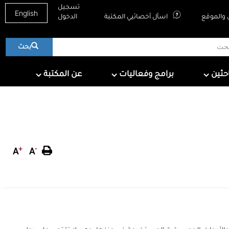
تسجيل
English
والموقع
اسأل أخصائيي المكتبة
الدخول
بحث
About QNL
Programs & Events
For Research
احثين
برامج وفعاليات
عن المكتبة
+
-
A
A