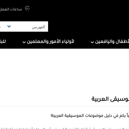
Top Menu
ساعات العمل 
ers
For Parents & Educators
For Children And Tee
أطفال واليافعين
لأولياء الأمور والمعلمين
للب
وسيقى العربية
اً بكم في دليل موضوعات الموسيقية العربية!