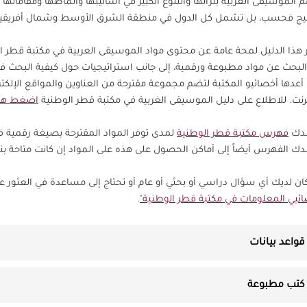
 الموسيقى العربية بثرائها والتنوع الكبير في أساليبها وأنماطها ومقامات
يج فحسب، بل تشمل كل الدول في منطقة الشرق الأوسط وشمال أفريقيا و
ّر هذا الدليل لمحة عامة عن محتوى مواد الموسيقى العربية في مكتبة قطر ا
لبحث عن مواد مطبوعة ورقمية، إلى جانب استراتيجيات حول كيفية البحث في
 أعدها أخصائيو المكتبة لتضم مجموعة مقترحة من العناوين والمواقع الإلكتر
ترنت. للاطلاع على دليل الموسيقى الغربية في مكتبة قطر الوطنية
اضغط هن
شدك
فهرس مكتبة قطر الوطنية
لمدى توفر المواد المقترحة بصيغة رقمية 
ك الفهرس أيضاً إلى أماكن الحصول على هذه على المواد إن كانت متاحة ب
كان لديك أي سؤال دراسي أو بحثي أو عام أو تحتاج إلى مساعدة في العثور عل
ئيي المعلومات في مكتبة قطر الوطنية"
.
قواعد بيانات
كتب مطبوعة