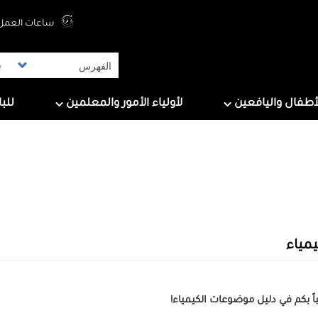
Top Menu
ساعات العمل 
ers
For Parents & Educators
For Children And Tee
أطفال واليافعين
لأولياء الأمور والمعلمين
للب
يمياء
اً بكم في دليل موضوعات الكيمياء!