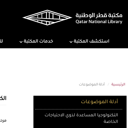
تجاوز
إلى
المحتوى
الرئيسي
ns
Services
Explore Library
استكشف المكتبة
خدمات المكتبة
لل
الرئيسية
أدلة الموضوعات
Subject Guides
الك
أدلة الموضوعات
التكنولوجيا المساعدة لذوي الاحتياجات
مرحب
الخاصة