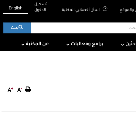
تسجيل
English
والموقع
اسأل أخصائيي المكتبة
الدخول
بحث
About QNL
Programs & Events
For Research
احثين
برامج وفعاليات
عن المكتبة
+
-
A
A