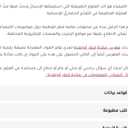
ُ الكيمياء هو أحد العلومِ الطبيعيّة التي استعملَها الإنسانُ وبحثَ فيها منذُ ال
أهميّته العظيمة في التّقدّمِ الحضاريِّ للإنسانية.
م هذا الدليل نبذة عن محتويات مكتبة قطر الوطنية حول موضوعات الكيمياء من
 يُمكن الاطلاع عليها عبر مواقع الإنترنت والمنصات الإلكترونية المختلفة.
شدك
فهرس مكتبة قطر الوطنية
لمدى توفر المواد المقترحة بصيغة رقمية 
ك الفهرس أيضاً إلى أماكن الحصول على هذه على المواد إن كانت متاحة ب
كان لديك أي سؤال دراسي أو بحثي أو عام أو تحتاج إلى مساعدة في العثور عل
ل أخصائيي المعلومات في مكتبة قطر الوطنية".
قواعد بيانات
كتب مطبوعة