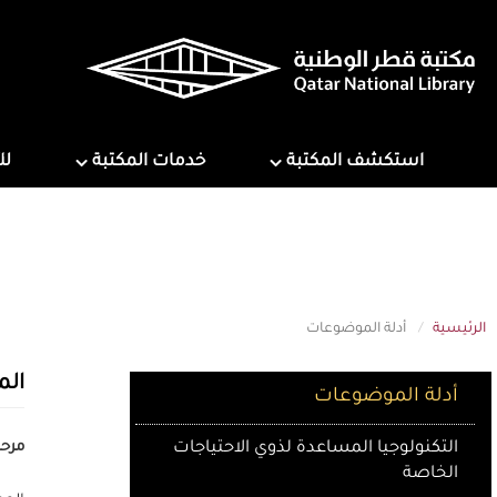
تجاوز
إلى
المحتوى
الرئيسي
ns
Services
Explore Library
استكشف المكتبة
خدمات المكتبة
لل
الرئيسية
أدلة الموضوعات
Subject Guides
ال
أدلة الموضوعات
التكنولوجيا المساعدة لذوي الاحتياجات
مرحب
الخاصة