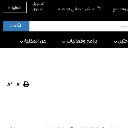
تسجيل
English
والموقع
اسأل أخصائيي المكتبة
الدخول
بحث
About QNL
Programs & Events
For Research
احثين
برامج وفعاليات
عن المكتبة
+
-
A
A