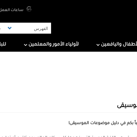
Top Menu
ساعات العمل 
ers
For Parents & Educators
For Children And Tee
أطفال واليافعين
لأولياء الأمور والمعلمين
للب
موسيقى
اً بكم في دليل موضوعات الموسيقى!